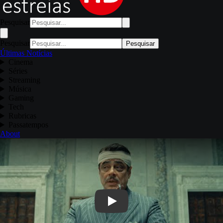
Pesquisar
Pesquisar
Pesquisar
Últimas Notícias
Cinema
Séries
Streaming
Música
Gaming
Tech
Rubricas
Passatempos
About
Play