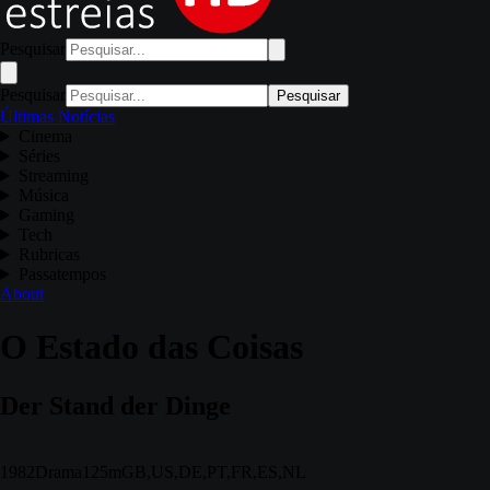
Pesquisar
Pesquisar
Pesquisar
Últimas Notícias
Cinema
Séries
Streaming
Música
Gaming
Tech
Rubricas
Passatempos
About
O Estado das Coisas
Der Stand der Dinge
1982
Drama
125m
GB,US,DE,PT,FR,ES,NL