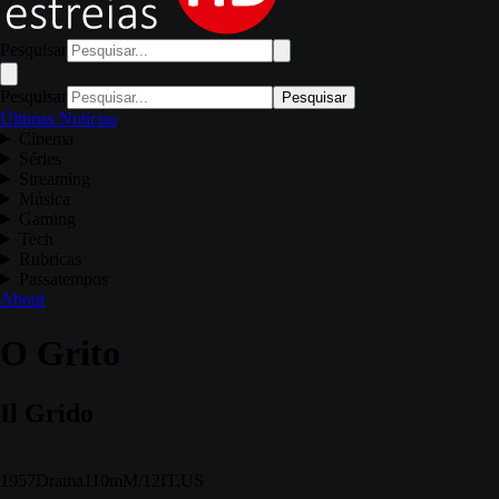
Pesquisar
Pesquisar
Pesquisar
Últimas Notícias
Cinema
Séries
Streaming
Música
Gaming
Tech
Rubricas
Passatempos
About
O Grito
Il Grido
1957
Drama
110m
M/12
IT,US