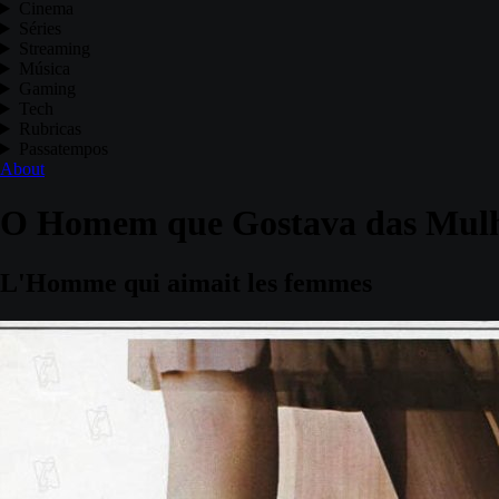
Cinema
Séries
Streaming
Música
Gaming
Tech
Rubricas
Passatempos
About
O Homem que Gostava das Mulh
L'Homme qui aimait les femmes