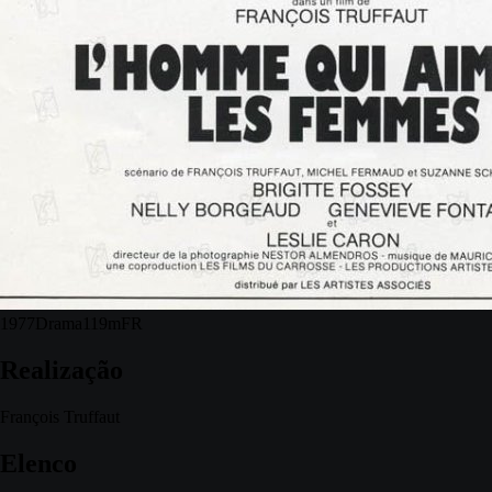
1977
Drama
119m
FR
Realização
François Truffaut
Elenco