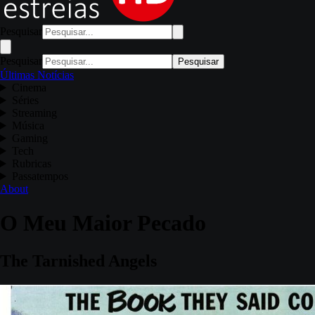
Pesquisar
Pesquisar
Pesquisar
Últimas Notícias
Cinema
Séries
Streaming
Música
Gaming
Tech
Rubricas
Passatempos
About
O Meu Maior Pecado
The Tarnished Angels