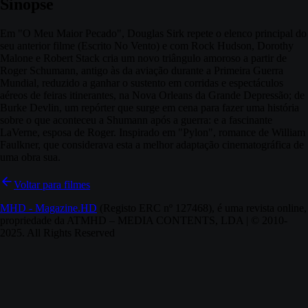
Sinopse
Em "O Meu Maior Pecado", Douglas Sirk repete o elenco principal do
seu anterior filme (Escrito No Vento) e com Rock Hudson, Dorothy
Malone e Robert Stack cria um novo triângulo amoroso a partir de
Roger Schumann, antigo às da aviação durante a Primeira Guerra
Mundial, reduzido a ganhar o sustento em corridas e espectáculos
aéreos de feiras itinerantes, na Nova Orleans da Grande Depressão; de
Burke Devlin, um repórter que surge em cena para fazer uma história
sobre o que aconteceu a Shumann após a guerra: e a fascinante
LaVerne, esposa de Roger. Inspirado em "Pylon", romance de William
Faulkner, que considerava esta a melhor adaptação cinematográfica de
uma obra sua.
Voltar para filmes
MHD - Magazine.HD
(Registo ERC nº 127468), é uma revista online,
propriedade da ATMHD – MEDIA CONTENTS, LDA | © 2010-
2025. All Rights Reserved