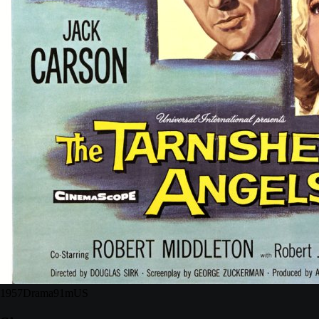
1957
Drama
91m
US