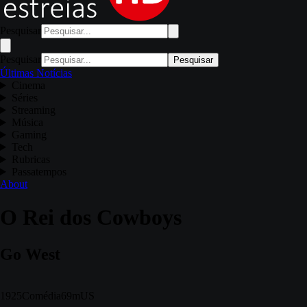
Pesquisar
Pesquisar
Pesquisar
Últimas Notícias
Cinema
Séries
Streaming
Música
Gaming
Tech
Rubricas
Passatempos
About
O Rei dos Cowboys
Go West
1925
Comédia
69m
US