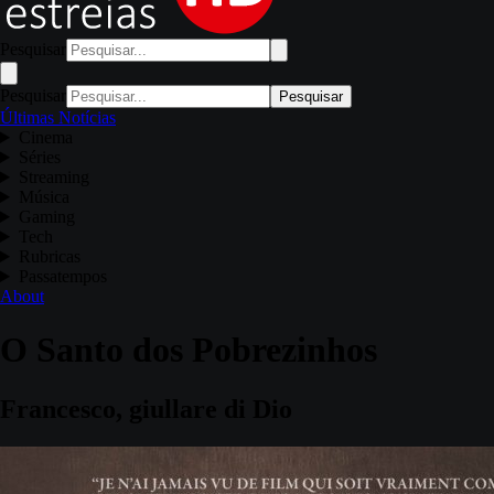
Pesquisar
Pesquisar
Pesquisar
Últimas Notícias
Cinema
Séries
Streaming
Música
Gaming
Tech
Rubricas
Passatempos
About
O Santo dos Pobrezinhos
Francesco, giullare di Dio