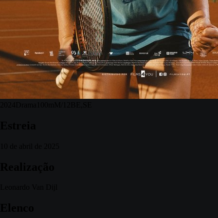
2024
Drama
100m
M/12
BE,SE
Estreia
10 de abril de 2025
Realização
Leonardo Van Dijl
Elenco