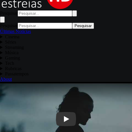
Pesquisar
Pesquisar
Pesquisar
Últimas Notícias
Cinema
Séries
Streaming
Música
Gaming
Tech
Rubricas
Passatempos
About
Play