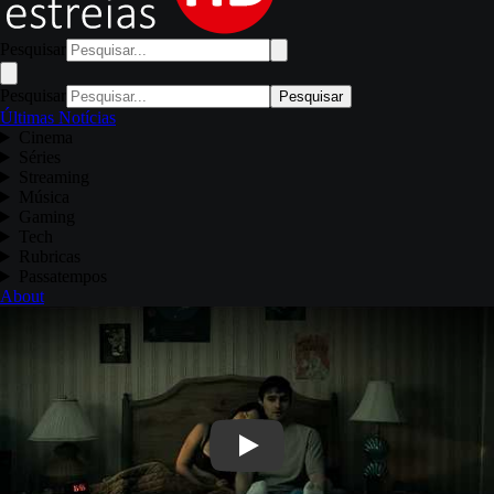
Pesquisar
Pesquisar
Pesquisar
Últimas Notícias
Cinema
Séries
Streaming
Música
Gaming
Tech
Rubricas
Passatempos
About
Play