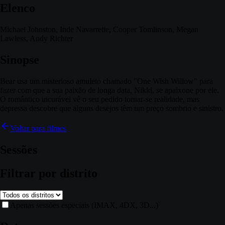
Elenco
Michael Johnston, Inde Navarrette, Cooper Tomlinson, Megan
Lawless, Andy Richter
Sinopse
Bear usa um misterioso amuleto chamado "One Wish Willow" para
fazer com que a sua paixão de longa data, Nikki, se apaixone por ele.
O romântico incurável vê o seu pedido tornar-se realidade, mas
depressa descobre que alguns desejos têm um preço sombrio e sinistro.
Voltar para filmes
Sessões
Filtrar por distrito
Apenas sessões especiais (IMAX, 4DX, 3D...)