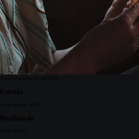
2026
Terror
108m
M/16
US,GB
Estreia
14 de maio de 2026
Realização
Curry Barker