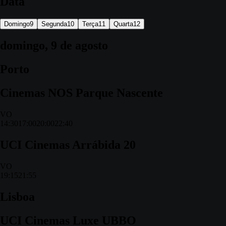
Data
Domingo
9
Segunda
10
Terça
11
Quarta
12
domingo, 9 de agosto
Porto
Cinemas NOS Parque Nascente
VO
14:30
17:00
20:00
22:40
UCI Cinemas Arrábida 20
VO
19:15
21:55
Lisboa
UCI Cinemas Luxe UBBO