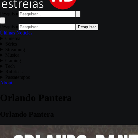
Pesquisar
Pesquisar
Pesquisar
Últimas Notícias
Cinema
Séries
Streaming
Música
Gaming
Tech
Rubricas
Passatempos
About
Orlando Pantera
Orlando Pantera