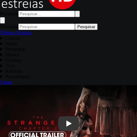
Pesquisar
Pesquisar
Pesquisar
Últimas Notícias
Cinema
Séries
Streaming
Música
Gaming
Tech
Rubricas
Passatempos
About
Play