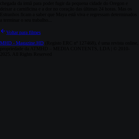
chegada da irmã para poder fugir da pequena cidade do Oregon e
deixar a carnificina e a dor no coração das últimas 24 horas. Mas os
Estranhos ficam a saber que Maya está viva e regressam determinados
a terminar o seu trabalho...
Voltar para filmes
MHD - Magazine.HD
(Registo ERC nº 127468), é uma revista online,
propriedade da ATMHD – MEDIA CONTENTS, LDA | © 2010-
2025. All Rights Reserved