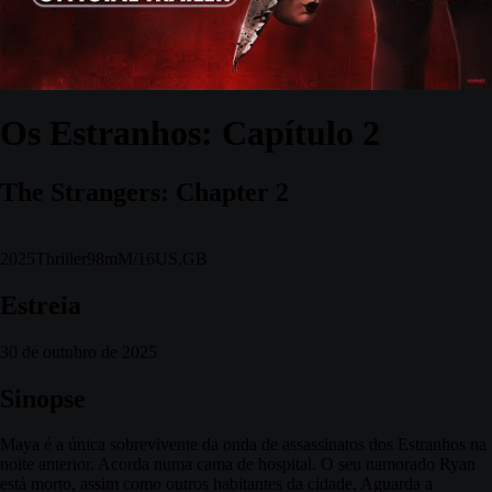
Os Estranhos: Capítulo 2
The Strangers: Chapter 2
2025
Thriller
98m
M/16
US,GB
Estreia
30 de outubro de 2025
Sinopse
Maya é a única sobrevivente da onda de assassinatos dos Estranhos na
noite anterior. Acorda numa cama de hospital. O seu namorado Ryan
está morto, assim como outros habitantes da cidade. Aguarda a