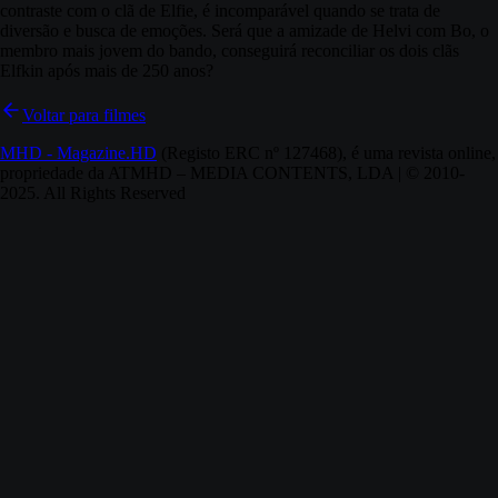
contraste com o clã de Elfie, é incomparável quando se trata de
diversão e busca de emoções. Será que a amizade de Helvi com Bo, o
membro mais jovem do bando, conseguirá reconciliar os dois clãs
Elfkin após mais de 250 anos?
Voltar para filmes
MHD - Magazine.HD
(Registo ERC nº 127468), é uma revista online,
propriedade da ATMHD – MEDIA CONTENTS, LDA | © 2010-
2025. All Rights Reserved