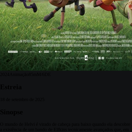
2024
Animação
85m
M/6
DE
Estreia
18 de setembro de 2025
Sinopse
O mundo de Helvi é virado de cabeça para baixo quando ela descobre
a existência de um bando de Elfkins tecnicamente avançados que, em