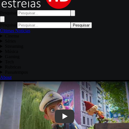
Pesquisar
Pesquisar
Pesquisar
Últimas Notícias
Cinema
Séries
Streaming
Música
Gaming
Tech
Rubricas
Passatempos
About
Play