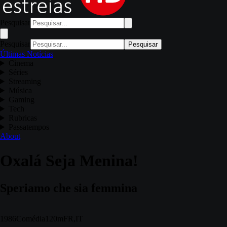
Pesquisar
Pesquisar
Pesquisar
Últimas Notícias
Cinema
Séries
Streaming
Música
Gaming
Tech
Rubricas
Passatempos
About
Oxalá Seja Menina!
Speriamo che sia femmina
1986
Comédia
120m
FR,IT