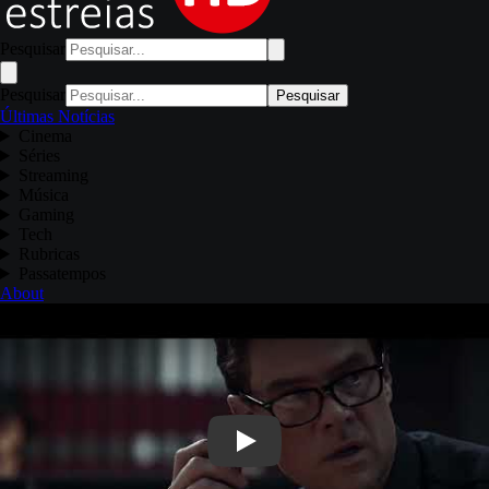
Pesquisar
Pesquisar
Pesquisar
Últimas Notícias
Cinema
Séries
Streaming
Música
Gaming
Tech
Rubricas
Passatempos
About
Play