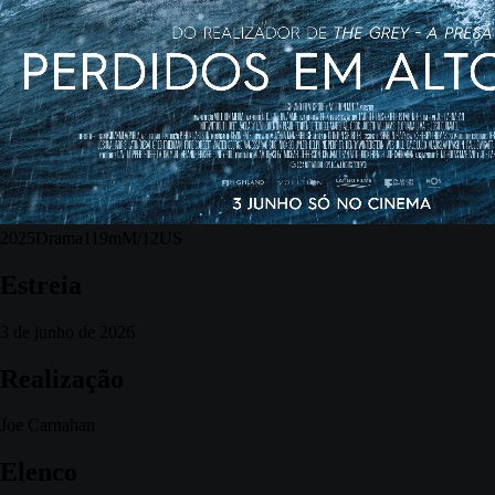
2025
Drama
119m
M/12
US
Estreia
3 de junho de 2026
Realização
Joe Carnahan
Elenco