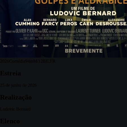
2026
Comédia
94m
M/12
BE,FR
Estreia
25 de junho de 2026
Realização
Ludovic Bernard
Elenco