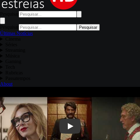
Pesquisar
Pesquisar
Pesquisar
Últimas Notícias
Cinema
Séries
Streaming
Música
Gaming
Tech
Rubricas
Passatempos
About
Play