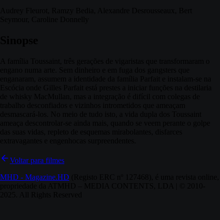
Audrey Fleurot, Ramzy Bedia, Alexandre Desrousseaux, Bert
Seymour, Caroline Donnelly
Sinopse
A família Toussaint, três gerações de vigaristas que transformaram o
engano numa arte. Sem dinheiro e em fuga dos gangsters que
enganaram, assumem a identidade da família Parfait e instalam-se na
Escócia onde Gilles Parfait está prestes a iniciar funções na destilaria
de whisky MacMullan, mas a integração é difícil com colegas de
trabalho desconfiados e vizinhos intrometidos que ameaçam
desmascará-los. No meio de tudo isto, a vida dupla dos Toussaint
ameaça descontrolar-se ainda mais, quando se veem perante o golpe
das suas vidas, repleto de esquemas mirabolantes, disfarces
extravagantes e engenhocas surpreendentes.
Voltar para filmes
MHD - Magazine.HD
(Registo ERC nº 127468), é uma revista online,
propriedade da ATMHD – MEDIA CONTENTS, LDA | © 2010-
2025. All Rights Reserved