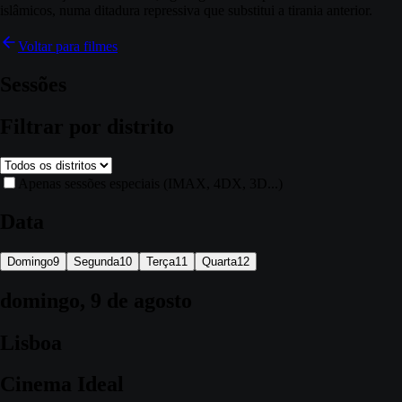
islâmicos, numa ditadura repressiva que substitui a tirania anterior.
Voltar para filmes
Sessões
Filtrar por distrito
Apenas sessões especiais (IMAX, 4DX, 3D...)
Data
Domingo
9
Segunda
10
Terça
11
Quarta
12
domingo, 9 de agosto
Lisboa
Cinema Ideal