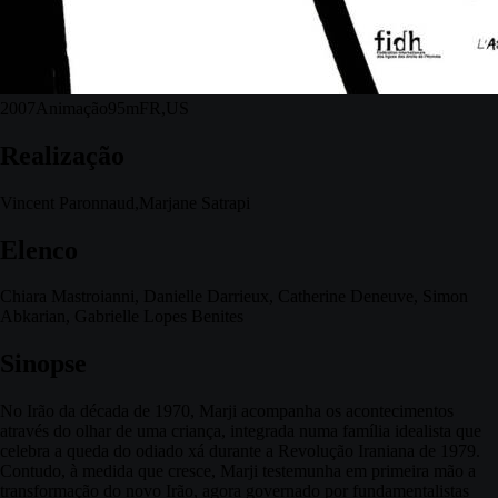
2007
Animação
95m
FR,US
Realização
Vincent Paronnaud,Marjane Satrapi
Elenco
Chiara Mastroianni, Danielle Darrieux, Catherine Deneuve, Simon
Abkarian, Gabrielle Lopes Benites
Sinopse
No Irão da década de 1970, Marji acompanha os acontecimentos
através do olhar de uma criança, integrada numa família idealista que
celebra a queda do odiado xá durante a Revolução Iraniana de 1979.
Contudo, à medida que cresce, Marji testemunha em primeira mão a
transformação do novo Irão, agora governado por fundamentalistas