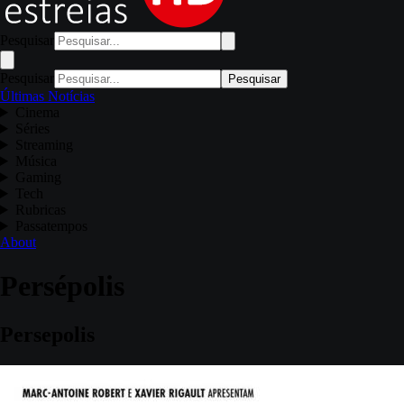
Pesquisar
Pesquisar
Pesquisar
Últimas Notícias
Cinema
Séries
Streaming
Música
Gaming
Tech
Rubricas
Passatempos
About
Persépolis
Persepolis