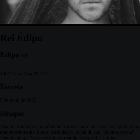
Rei Édipo
Edipo re
1967
Drama
104m
IT,MA
Estreia
5 de maio de 2022
Sinopse
Pasolini reinventa a tragédia de Sófocles num dos seus mais poderosos,
mas subestimados filmes, formulação inicial do seu "cinema-poesia".
Pasolini adapta Sófocles transformando "Edipo Re" numa