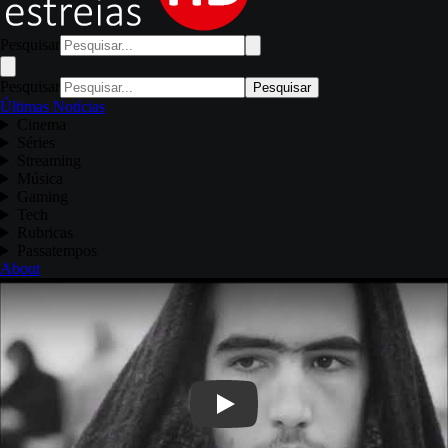
Pesquisar
Pesquisar
Pesquisar
Últimas Notícias
Cinema
Séries
Streaming
Música
Gaming
Tech
Rubricas
Passatempos
About
Play