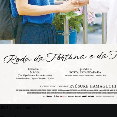
2021
Drama
121m
M/14
JP