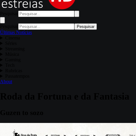
Pesquisar
Pesquisar
Pesquisar
Últimas Notícias
Cinema
Séries
Streaming
Música
Gaming
Tech
Rubricas
Passatempos
About
Roda da Fortuna e da Fantasia
Guzen to sozo