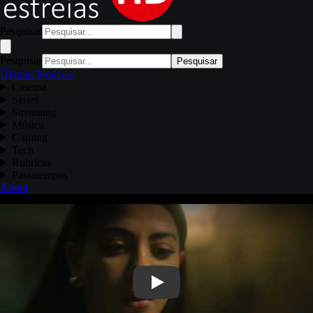
Pesquisar
Pesquisar
Pesquisar
Últimas Notícias
Cinema
Séries
Streaming
Música
Gaming
Tech
Rubricas
Passatempos
About
Play