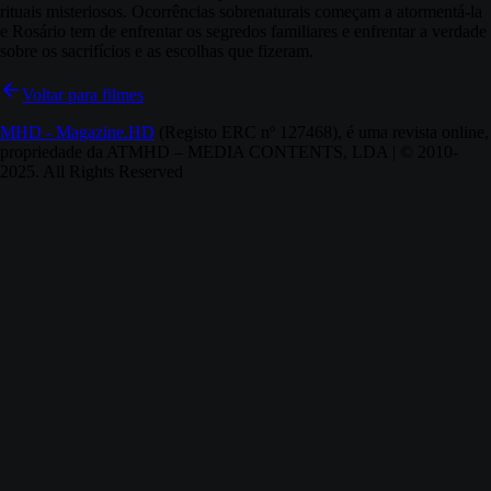
rituais misteriosos. Ocorrências sobrenaturais começam a atormentá-la
e Rosário tem de enfrentar os segredos familiares e enfrentar a verdade
sobre os sacrifícios e as escolhas que fizeram.
Voltar para filmes
MHD - Magazine.HD
(Registo ERC nº 127468), é uma revista online,
propriedade da ATMHD – MEDIA CONTENTS, LDA | © 2010-
2025. All Rights Reserved