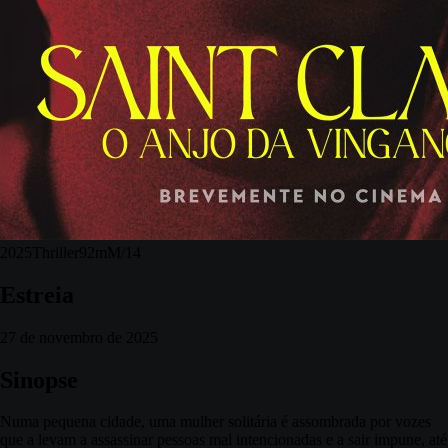
2025
Thriller
92m
M/14
Estreia
27 de novembro de 2025
Sinopse
Numa pequena cidade, uma mulher solitária é assombrada por vozes
que a levam a assassinar pessoas mal intencionadas e a sair impune, até