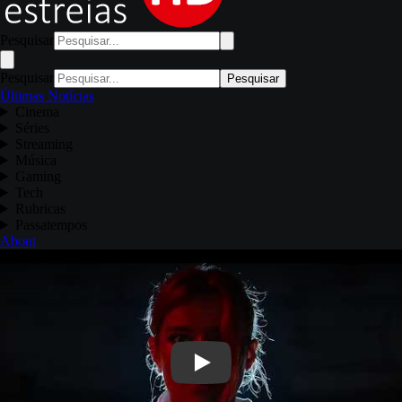
Pesquisar
Pesquisar
Pesquisar
Últimas Notícias
Cinema
Séries
Streaming
Música
Gaming
Tech
Rubricas
Passatempos
About
Play