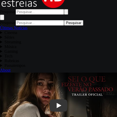
Pesquisar
Pesquisar
Pesquisar
Últimas Notícias
Cinema
Séries
Streaming
Música
Gaming
Tech
Rubricas
Passatempos
About
Play