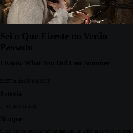
Sei o Que Fizeste no Verão
Passado
I Know What You Did Last Summer
2025
Thriller
100m
M/16
US
Estreia
17 de julho de 2025
Sinopse
Cinco amigos causam inadvertidamente um acidente de viação mortal.