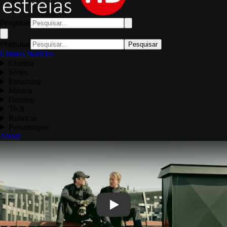
Pesquisar
Pesquisar
Pesquisar
Últimas Notícias
Cinema
Séries
Streaming
Música
Gaming
Tech
Rubricas
Passatempos
About
Play