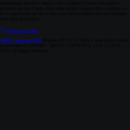
infidelidade, discute-o depois com a mulher. O outro, tem sonhos
noturnos em que é visto como uma mulher, o que o deixa confuso e o
leva a questionar até que ponto a sua personalidade não será moldada
pelo olhar dos outros.
Voltar para filmes
MHD - Magazine.HD
(Registo ERC nº 127468), é uma revista online,
propriedade da ATMHD – MEDIA CONTENTS, LDA | © 2010-
2025. All Rights Reserved