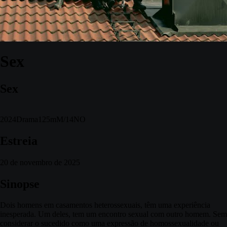
Sex
Sex
2024
Drama
125m
M/14
NO
Estreia
20 de novembro de 2025
Sinopse
Dois homens em casamentos heterossexuais, têm uma experiência
inesperada. Um deles, tem um encontro sexual com outro homem. Sem
considerar o sucedido como uma expressão de homossexualidade ou