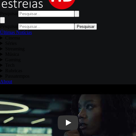
Pesquisar
Pesquisar
Pesquisar
Últimas Notícias
Cinema
Séries
Streaming
Música
Gaming
Tech
Rubricas
Passatempos
About
Play