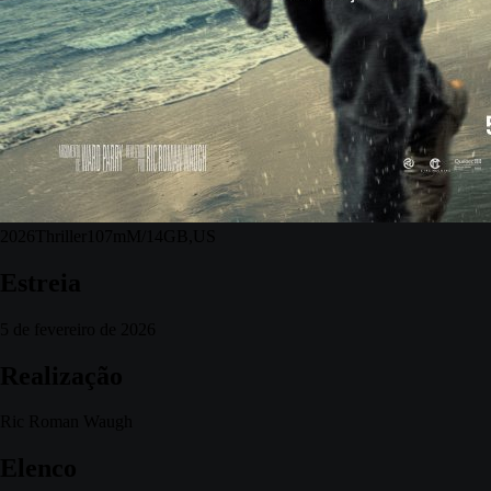
2026
Thriller
107m
M/14
GB,US
Estreia
5 de fevereiro de 2026
Realização
Ric Roman Waugh
Elenco