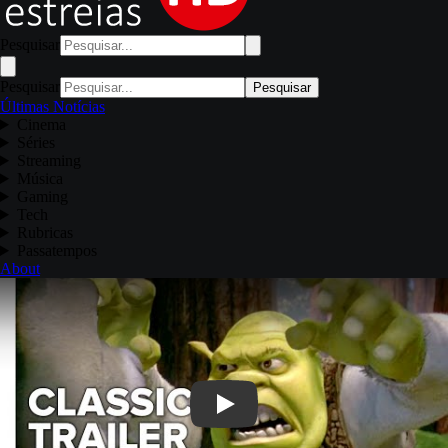
Pesquisar
Pesquisar
Pesquisar
Últimas Notícias
Cinema
Séries
Streaming
Música
Gaming
Tech
Rubricas
Passatempos
About
Play