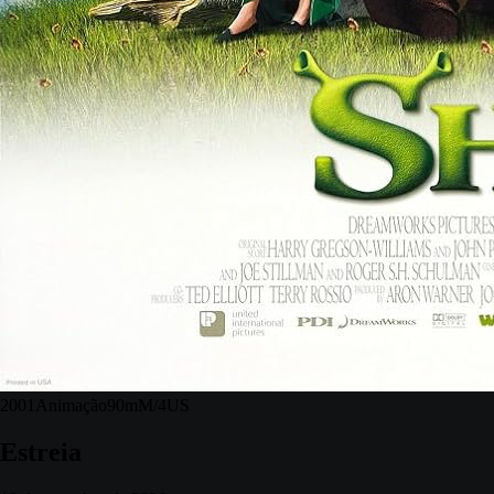
2001
Animação
90m
M/4
US
Estreia