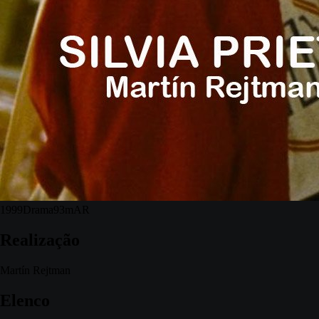
1999
Drama
93m
AR
Realização
Martín Rejtman
Elenco