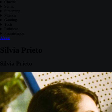
Cinema
Séries
Streaming
Música
Gaming
Tech
Rubricas
Passatempos
About
Silvia Prieto
Silvia Prieto