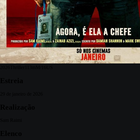
2026
Thriller
113m
M/16
US
Estreia
29 de janeiro de 2026
Realização
Sam Raimi
Elenco