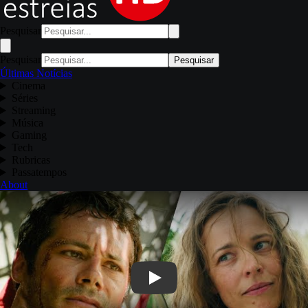
Pesquisar
Pesquisar
Pesquisar
Últimas Notícias
Cinema
Séries
Streaming
Música
Gaming
Tech
Rubricas
Passatempos
About
Play