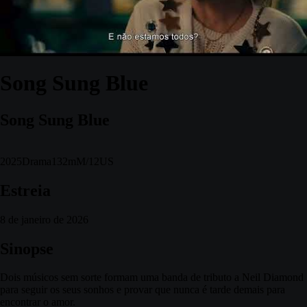
Song Sung Blue
Song Sung Blue
2025
Drama
132m
M/12
US
Estreia
8 de janeiro de 2026
Sinopse
Dois músicos sem sorte formam uma banda de tributo a Neil Diamond
para seguir os seus sonhos e provar que nunca é tarde demais para
encontrar o amor.