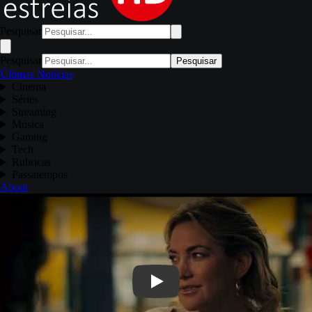
Pesquisar
Pesquisar
Pesquisar
Últimas Notícias
Cinema
Séries
Streaming
Música
Gaming
Tech
Rubricas
Passatempos
About
Play