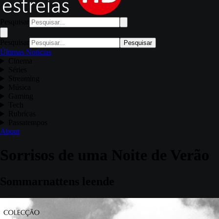
Pesquisar
Pesquisar
Pesquisar
Últimas Notícias
Cinema
Séries
Streaming
Música
Gaming
Tech
Rubricas
Passatempos
About
Sorrisos de uma Noite de Verão
Sommarnattens leende