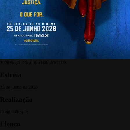
2026
Ficção Científica
108m
M/12
US
Estreia
25 de junho de 2026
Realização
Craig Gillespie
Elenco