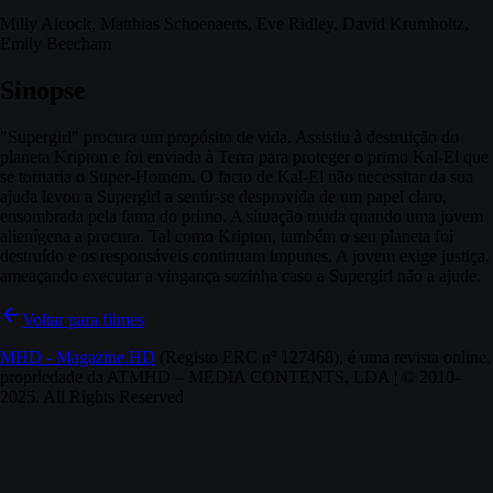
Milly Alcock, Matthias Schoenaerts, Eve Ridley, David Krumholtz,
Emily Beecham
Sinopse
"Supergirl" procura um propósito de vida. Assistiu à destruição do
planeta Kripton e foi enviada à Terra para proteger o primo Kal-El que
se tornaria o Super-Homem. O facto de Kal-El não necessitar da sua
ajuda levou a Supergirl a sentir-se desprovida de um papel claro,
ensombrada pela fama do primo. A situação muda quando uma jovem
alienígena a procura. Tal como Kripton, também o seu planeta foi
destruído e os responsáveis continuam impunes. A jovem exige justiça,
ameaçando executar a vingança sozinha caso a Supergirl não a ajude.
Voltar para filmes
MHD - Magazine.HD
(Registo ERC nº 127468), é uma revista online,
propriedade da ATMHD – MEDIA CONTENTS, LDA | © 2010-
2025. All Rights Reserved