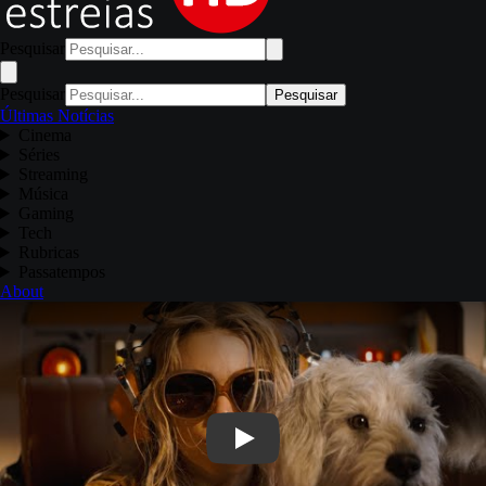
Pesquisar
Pesquisar
Pesquisar
Últimas Notícias
Cinema
Séries
Streaming
Música
Gaming
Tech
Rubricas
Passatempos
About
Play