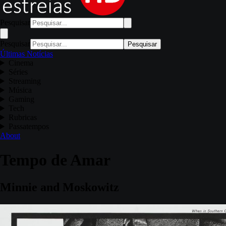
Pesquisar
Pesquisar
Pesquisar
Últimas Notícias
Cinema
Séries
Streaming
Música
Gaming
Tech
Rubricas
Passatempos
About
Tempo de Amar
Minnie and Moskowitz