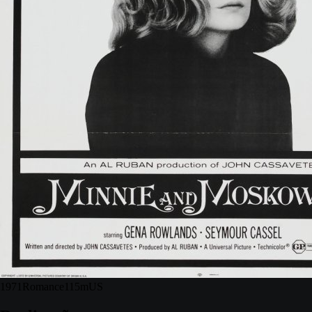
1971
Romance
115m
US