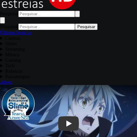
Pesquisar
Pesquisar
Pesquisar
Últimas Notícias
Cinema
Séries
Streaming
Música
Gaming
Tech
Rubricas
Passatempos
About
Play