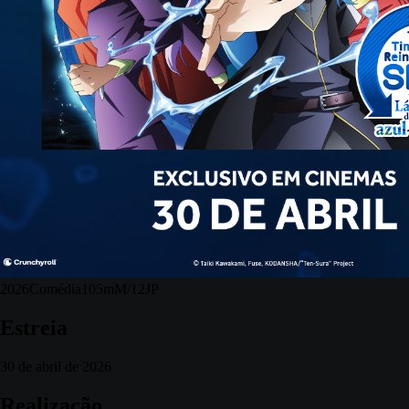
2026
Comédia
105m
M/12
JP
Estreia
30 de abril de 2026
Realização