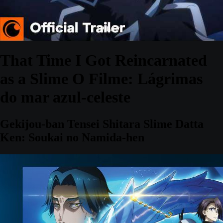
That Time I Got Reincarnated
as a Slime O Filme: Lágrimas
do mar azul-celeste
Gekijou-ban Tensei Shitara Slime Datta
Ken: Soukai no Namida-hen