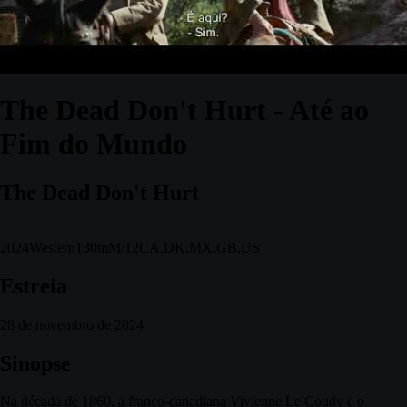
The Dead Don't Hurt - Até ao
Fim do Mundo
The Dead Don't Hurt
2024
Western
130m
M/12
CA,DK,MX,GB,US
Estreia
28 de novembro de 2024
Sinopse
Na década de 1860, a franco-canadiana Vivienne Le Coudy e o