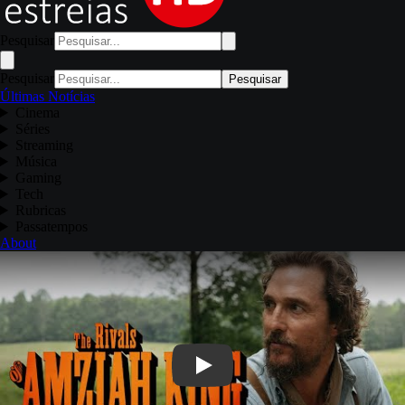
Pesquisar
Pesquisar
Pesquisar
Últimas Notícias
Cinema
Séries
Streaming
Música
Gaming
Tech
Rubricas
Passatempos
About
Play