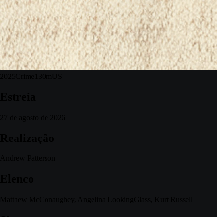
2025
Crime
130m
US
Estreia
27 de agosto de 2026
Realização
Andrew Patterson
Elenco
Matthew McConaughey, Angelina LookingGlass, Kurt Russell