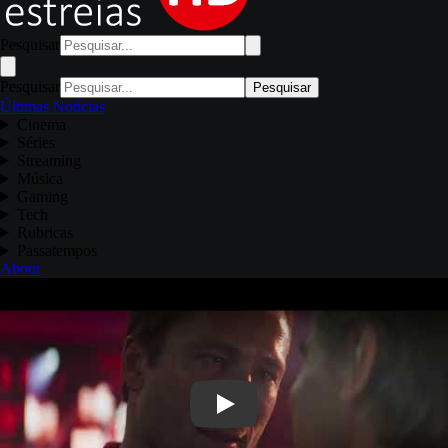
Pesquisar
Pesquisar
Pesquisar
Últimas Notícias
Cinema
Séries
Streaming
Música
Gaming
Tech
Rubricas
Passatempos
About
Play