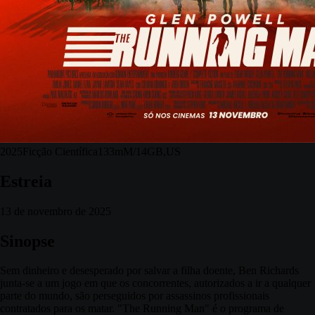
2025
Ficção Científica
133m
M/14
GB,US
Estreia
13 de novembro de 2025
Sinopse
Sem dinheiro e desesperado por salvar a filha doente, Ben Richards
junta-se a um jogo em que os concorrentes, autorizados a ir a qualquer
parte do mundo, são perseguidos por assassinos profissionais
contratados para os matar. "The Running Man" é o programa de