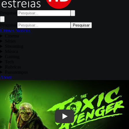
Pesquisar
Pesquisar
Pesquisar
Últimas Notícias
Cinema
Séries
Streaming
Música
Gaming
Tech
Rubricas
Passatempos
About
Play