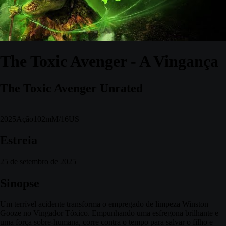
The Toxic Avenger - A Vingança
The Toxic Avenger Unrated
2025
Ação
102m
M/16
US
Estreia
25 de setembro de 2025
Sinopse
Um terrível acidente transforma o empregado de limpeza Winston
Gooze no Vingador Tóxico. Empunhando uma esfregona brilhante e
uma força sobre-humana, corre contra o tempo para salvar o filho e