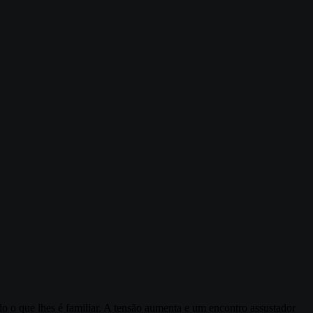
 o que lhes é familiar. A tensão aumenta e um encontro assustador