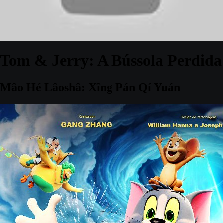
Tom & Jerry: A Bússola Perdida
Mâo Hé Lâoshâ: Xîng Pán Qí Yuán