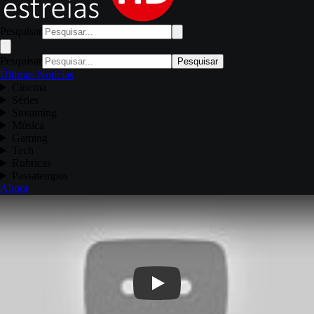
Pesquisar
Pesquisar
Pesquisar
Últimas Notícias
Cinema
Séries
Streaming
Música
Gaming
Tech
Rubricas
Passatempos
About
Play