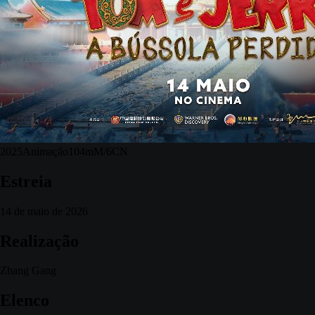
2025
Animação
104m
M/6
CN
Estreia
14 de maio de 2026
Realização
Zhang Gang
Elenco