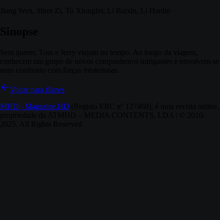
Jiang Wen, Shun Zi, Tu Xiongfei, Li Baixin, Li Hanlin
Sinopse
Sem querer, Tom e Jerry viajam no tempo. Ao longo da viagem,
conhecem um grupo de novos companheiros intrigantes e envolvem-se
num confronto com forças misteriosas.
Voltar para filmes
MHD - Magazine.HD
(Registo ERC nº 127468), é uma revista online,
propriedade da ATMHD – MEDIA CONTENTS, LDA | © 2010-
2025. All Rights Reserved