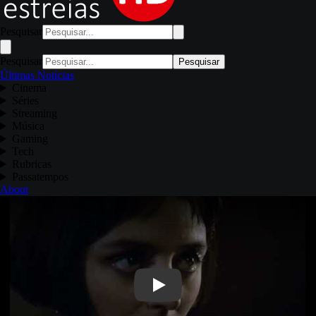
Pesquisar
Pesquisar
Pesquisar
Últimas Notícias
Cinema
Séries
Streaming
Música
Gaming
Tech
Rubricas
Passatempos
About
Play