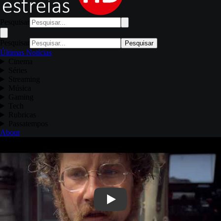
Pesquisar
Pesquisar
Pesquisar
Últimas Notícias
Cinema
Séries
Streaming
Música
Gaming
Tech
Rubricas
Passatempos
About
Play