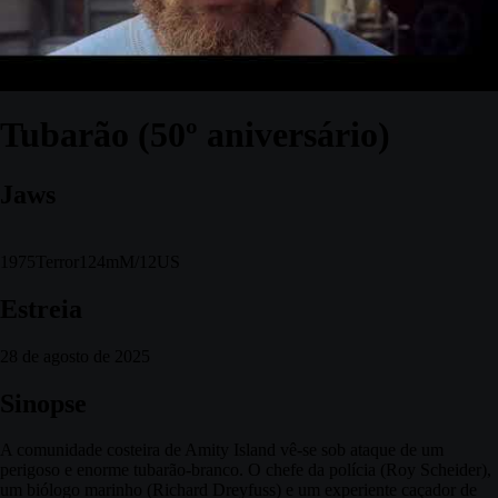
Tubarão (50º aniversário)
Jaws
1975
Terror
124m
M/12
US
Estreia
28 de agosto de 2025
Sinopse
A comunidade costeira de Amity Island vê-se sob ataque de um
perigoso e enorme tubarão-branco. O chefe da polícia (Roy Scheider),
um biólogo marinho (Richard Dreyfuss) e um experiente caçador de