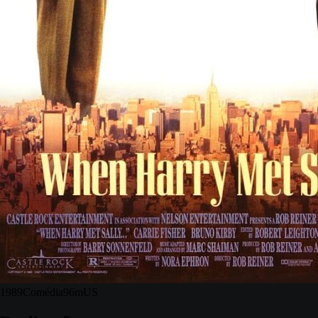
1989
Comédia
96m
US