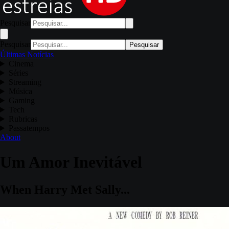
Pesquisar
Pesquisar
Pesquisar
Últimas Notícias
Cinema
Séries
Streaming
Música
Gaming
Tech
Rubricas
Passatempos
About
Um Amor Inevitável
When Harry Met Sally...