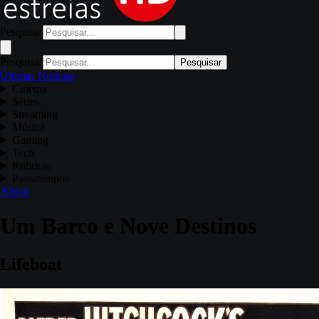
Pesquisar
Pesquisar
Pesquisar
Últimas Notícias
Cinema
Séries
Streaming
Música
Gaming
Tech
Rubricas
Passatempos
About
Um Barco e Nove Destinos
Lifeboat