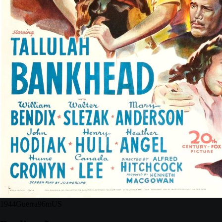
1944
Guerra
96m
US