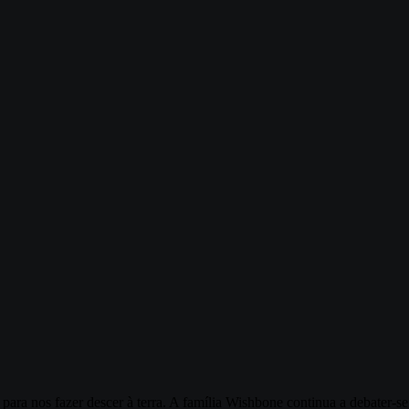
para nos fazer descer à terra. A família Wishbone continua a debater-se