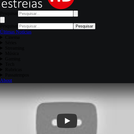
Pesquisar
Pesquisar
Pesquisar
Últimas Notícias
Cinema
Séries
Streaming
Música
Gaming
Tech
Rubricas
Passatempos
About
Play