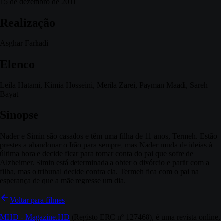
15 de dezembro de 2011
Realização
Asghar Farhadi
Elenco
Leila Hatami, Kimia Hosseini, Merila Zarei, Payman Maadi, Sareh
Bayat
Sinopse
Nader e Simin são casados e têm uma filha de 11 anos, Termeh. Estão
prestes a abandonar o Irão para sempre, mas Nader muda de ideias à
última hora e decide ficar para tomar conta do pai que sofre de
Alzheimer. Simin está determinada a obter o divórcio e partir com a
filha, mas o tribunal decide contra ela. Termeh fica com o pai na
esperança de que a mãe regresse um dia.
Voltar para filmes
MHD - Magazine.HD
(Registo ERC nº 127468), é uma revista online,