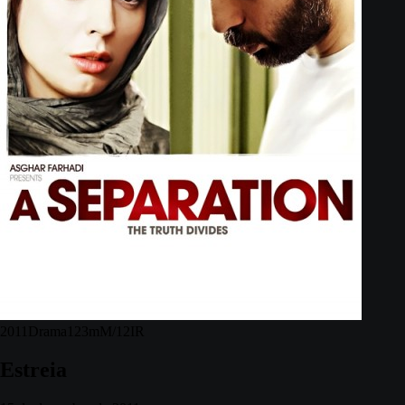
2011
Drama
123m
M/12
IR
Estreia