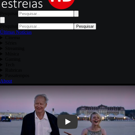
Pesquisar
Pesquisar
Pesquisar
Últimas Notícias
Cinema
Séries
Streaming
Música
Gaming
Tech
Rubricas
Passatempos
About
Play