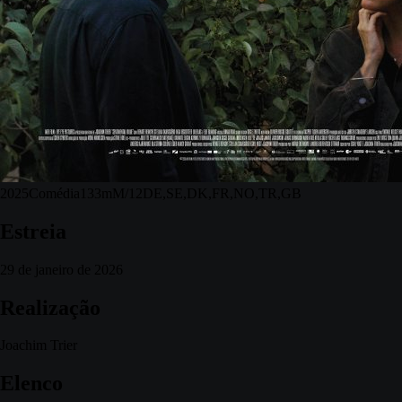
2025
Comédia
133m
M/12
DE,SE,DK,FR,NO,TR,GB
Estreia
29 de janeiro de 2026
Realização
Joachim Trier
Elenco