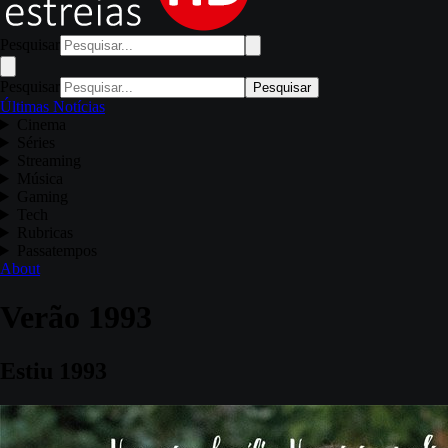
Pesquisar
Pesquisar
Pesquisar
Últimas Notícias
Cinema
Séries
Streaming
Música
Gaming
Tech
Rubricas
Passatempos
About
Verão 1993
Estiu 1993