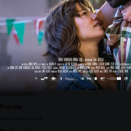
2017
Drama
96m
ES
Estreia
18 de outubro de 2018