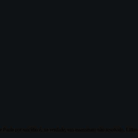
 Paula por suicídio é, na verdade, um assassinato não resolvido, Lilian