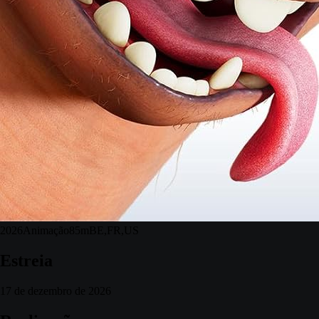
2026
Animação
85m
BE,FR,US
Estreia
17 de dezembro de 2026