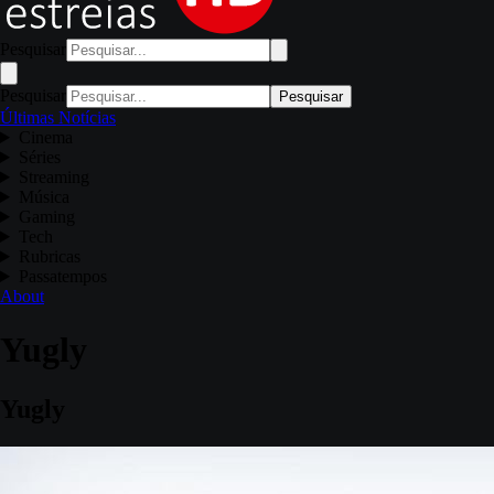
Pesquisar
Pesquisar
Pesquisar
Últimas Notícias
Cinema
Séries
Streaming
Música
Gaming
Tech
Rubricas
Passatempos
About
Yugly
Yugly