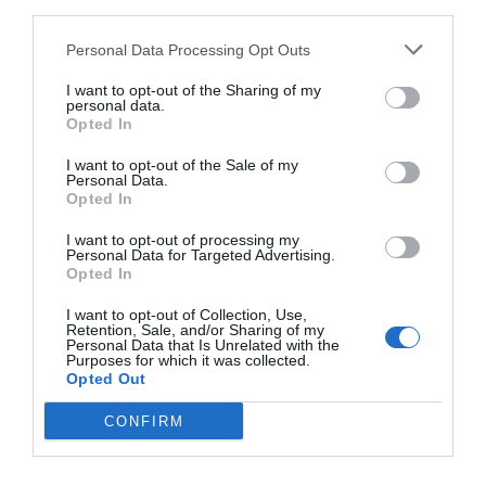
third parties.
Personal Data Processing Opt Outs
The War Z: Jogadores incentivados a
I want to opt-out of the Sharing of my
personal data.
ter cautela
Opted In
10 de Setembro de 2012
Magazine.HD
I want to opt-out of the Sale of my
Personal Data.
O equipamento que for comprado com dinheiro
Opted In
verdadeiro desaparece se o jogador morrer.
I want to opt-out of processing my
Personal Data for Targeted Advertising.
Ler mais...
Opted In
I want to opt-out of Collection, Use,
Retention, Sale, and/or Sharing of my
Personal Data that Is Unrelated with the
Purposes for which it was collected.
Opted Out
Página 416 de 419
« Primeira
«
...
414
415
CONFIRM
416
417
418
...
»
Ultima »