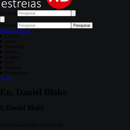
Pesquisar
Pesquisar
Pesquisar
Últimas Notícias
Cinema
Séries
Streaming
Música
Gaming
Tech
Rubricas
Passatempos
About
Eu, Daniel Blake
I, Daniel Blake
2016
Drama
100m
M/12
GB,FR,BE