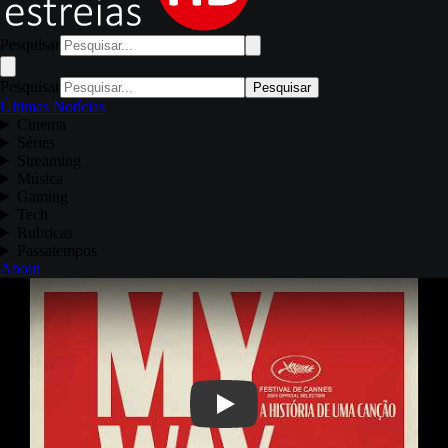
Pesquisar
Pesquisar
Pesquisar
Últimas Notícias
Cinema
Séries
Streaming
Música
Gaming
Tech
Rubricas
Passatempos
About
Play