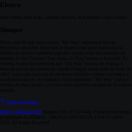
Elenco
Jane Fonda, Paul Anka, Jacques Revaux, Ben Harper, Clara Luciani
Sinopse
Muito mais do que uma canção, "My Way" atravessou épocas,
fronteiras e gerações. Hino que se impôs como parte duradoura na
história da música é também uma das canções mais interpretadas do
mundo, de Sid Vicious a Tom Jones, de Nina Simone a Pavarotti. No
entanto, muitos desconhecem que "My Way" nasceu em França, à
beira da piscina da mansão de Claude François numa tarde de verão de
1967, e que uma sucessão de encontros fortuitos e noites em branco a
conduziram através do Atlântico. O documentário "My Way" conta a
história de uma canção e a forma como ascendeu ao panteão da cultura
popular.
Voltar para filmes
MHD - Magazine.HD
(Registo ERC nº 127468), é uma revista online,
propriedade da ATMHD – MEDIA CONTENTS, LDA | © 2010-
2025. All Rights Reserved