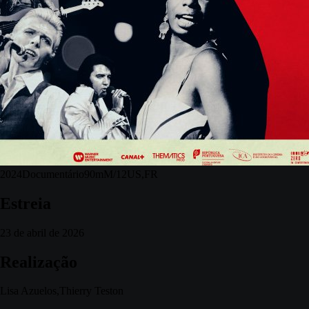
2024
Documentário
90m
M/12
US,FR
Estreia
23 de abril de 2026
Realização
Lisa Azuelos,Thierry Teston